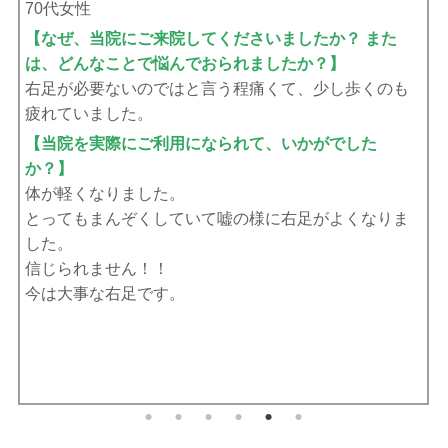
2024/07/18
70代女性
【なぜ、当院にご来院してくださいましたか？ また
は、どんなことで悩んでおられましたか？】
テニスで知り合った方が心配してくれて、自分が治っ
たので紹介して頂きました。
右股関節が痛くて駅の階段の昇降にも苦労しました。
テニスの最中にも痛くなり足をひきずるようでした。
【当院を実際にご利用になられて、いかがでした
か？】
施術後は、何にもとらわれないふわっとした感覚が何
とも言えず、リラックスした気持ちになれます。
右股関節も痛まず歩けるので更に良くなると思いまし
た。