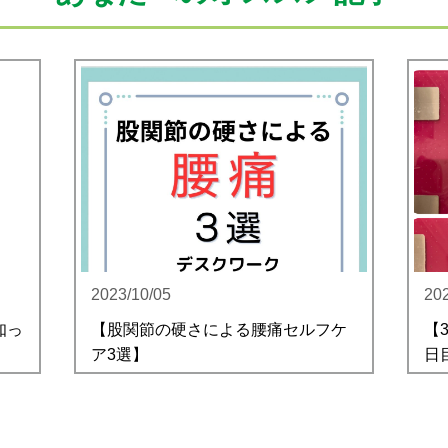
2023/10/05
20
知っ
【股関節の硬さによる腰痛セルフケ
【
ア3選】
日