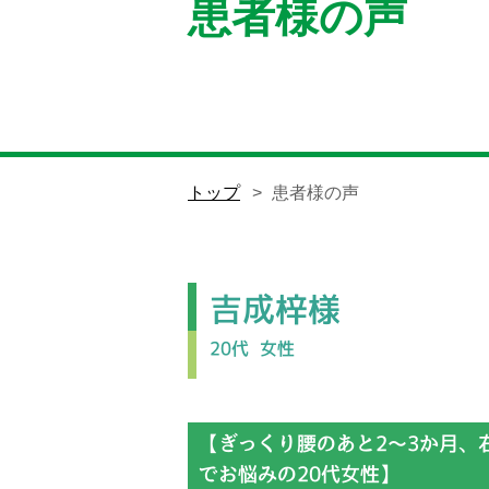
患者様の声
トップ
患者様の声
吉成梓様
20代
女性
【ぎっくり腰のあと2～3か月、
でお悩みの20代女性】